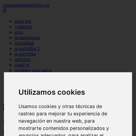
comportamientofelino.es
☰
zona pro
comercio
aves
protagonistas
actualidad
acuariofilia 2
acuariofilia
articulos
canal tv
nombres para gatos
novedades
tablon de anuncios
uncategorized
Utilizamos cookies
zona pro
Blog sobre gatos
Usamos cookies y otras técnicas de
rastreo para mejorar tu experiencia de
navegación en nuestra web, para
Todo sobre gatos, nombres de gatos y razas de gatos
mostrarte contenidos personalizados y
Mostrando 1 - 24 de 2799 artículos
anuncios adecuados, para analizar el