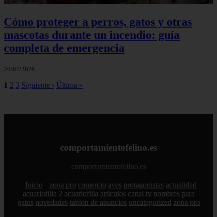
Cómo proteger a perros, gatos y otras
mascotas durante un incendio: guía
completa de emergencia
20/07/2026
1
2
3
Siguiente ›
Última »
comportamientofelino.es
comportamientofelino.es
Inicio
zona pro
comercio
aves
protagonistas
actualidad
acuariofilia 2
acuariofilia
articulos
canal tv
nombres para
gatos
novedades
tablon de anuncios
uncategorized
zona pro