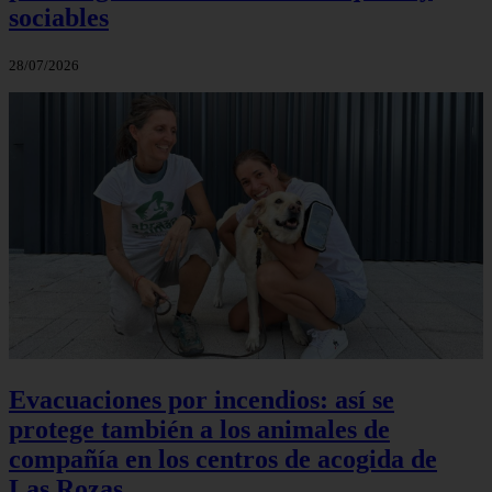
sociables
28/07/2026
Evacuaciones por incendios: así se
protege también a los animales de
compañía en los centros de acogida de
Las Rozas