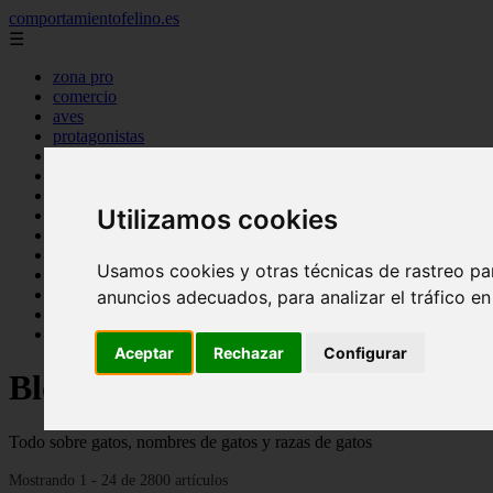
comportamientofelino.es
☰
zona pro
comercio
aves
protagonistas
actualidad
acuariofilia 2
acuariofilia
Utilizamos cookies
articulos
canal tv
nombres para gatos
Usamos cookies y otras técnicas de rastreo pa
novedades
tablon de anuncios
anuncios adecuados, para analizar el tráfico e
uncategorized
zona pro
Aceptar
Rechazar
Configurar
Blog sobre gatos
Todo sobre gatos, nombres de gatos y razas de gatos
Mostrando 1 - 24 de 2800 artículos