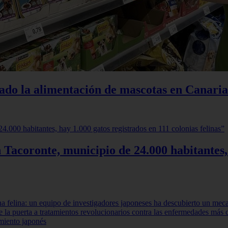
iado la alimentación de mascotas en Canaria
 Tacoronte, municipio de 24.000 habitantes,