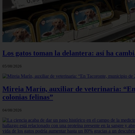
Los gatos toman la delantera: así ha camb
05/08/2026
Mireia Marín, auxiliar de veterinaria: “En
colonias felinas”
04/08/2026