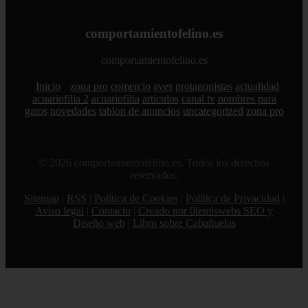
comportamientofelino.es
comportamientofelino.es
Inicio
zona pro
comercio
aves
protagonistas
actualidad
acuariofilia 2
acuariofilia
articulos
canal tv
nombres para
gatos
novedades
tablon de anuncios
uncategorized
zona pro
© 2026 comportamientofelino.es. Todos los derechos
reservados.
Sitemap
|
RSS
|
Política de Cookies
|
Política de Privacidad
|
Aviso legal
|
Contacto
|
Creado por 0lemiswebs SEO y
Diseño web
|
Libro sobre Cabañuelas