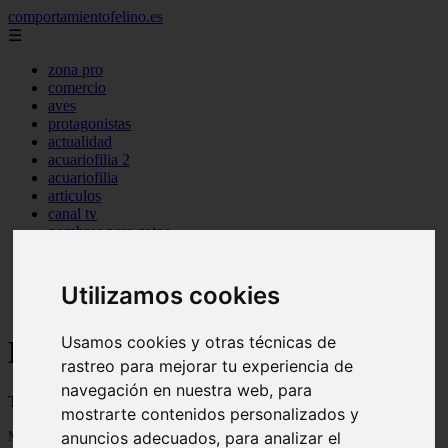
comportamientofelino.es
☰
zona pro
comercio
aves
protagonistas
actualidad
acuariofilia 2
acuariofilia
articulos
canal tv
nombres para gatos
novedades
tablon de anuncios
uncategorized
Utilizamos cookies
zona pro
Usamos cookies y otras técnicas de
Blog sobre gatos
rastreo para mejorar tu experiencia de
navegación en nuestra web, para
Todo sobre gatos, nombres de gatos y razas de gatos
mostrarte contenidos personalizados y
Mostrando 1 - 24 de 2800 artículos
anuncios adecuados, para analizar el