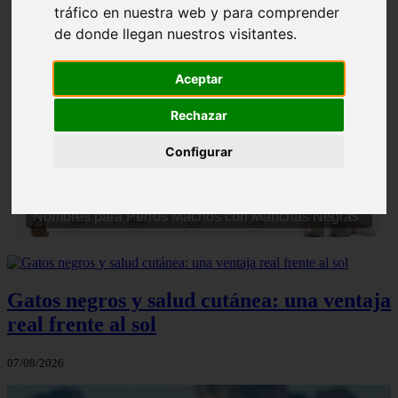
tráfico en nuestra web y para comprender
de donde llegan nuestros visitantes.
Aceptar
Rechazar
❮
❯
Configurar
Nombres para Perros Machos con Manchas Negras
Gatos negros y salud cutánea: una ventaja
real frente al sol
07/08/2026