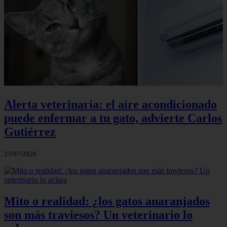
Alerta veterinaria: el aire acondicionado
puede enfermar a tu gato, advierte Carlos
Gutiérrez
23/07/2026
Mito o realidad: ¿los gatos anaranjados
son más traviesos? Un veterinario lo