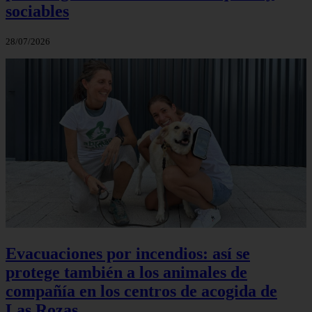
sociables
28/07/2026
Evacuaciones por incendios: así se
protege también a los animales de
compañía en los centros de acogida de
Las Rozas