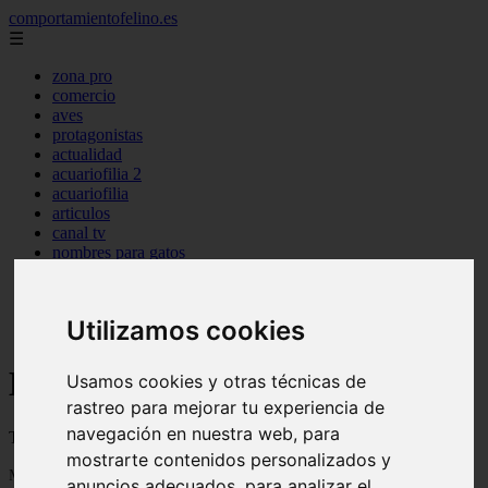
comportamientofelino.es
☰
zona pro
comercio
aves
protagonistas
actualidad
acuariofilia 2
acuariofilia
articulos
canal tv
nombres para gatos
novedades
tablon de anuncios
uncategorized
Utilizamos cookies
zona pro
Blog sobre gatos
Usamos cookies y otras técnicas de
rastreo para mejorar tu experiencia de
navegación en nuestra web, para
Todo sobre gatos, nombres de gatos y razas de gatos
mostrarte contenidos personalizados y
Mostrando 1 - 24 de 2799 artículos
anuncios adecuados, para analizar el