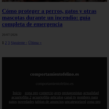
Cómo proteger a perros, gatos y otras
mascotas durante un incendio: guía
completa de emergencia
20/07/2026
1
2
3
Siguiente ›
Última »
comportamientofelino.es
comportamientofelino.es
Inicio
zona pro
comercio
aves
protagonistas
actualidad
acuariofilia 2
acuariofilia
articulos
canal tv
nombres para
gatos
novedades
tablon de anuncios
uncategorized
zona pro