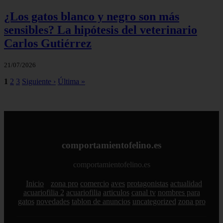
¿Los gatos blanco y negro son más
sensibles? La hipótesis del veterinario
Carlos Gutiérrez
21/07/2026
1
2
3
Siguiente ›
Última »
comportamientofelino.es
comportamientofelino.es
Inicio
zona pro
comercio
aves
protagonistas
actualidad
acuariofilia 2
acuariofilia
articulos
canal tv
nombres para
gatos
novedades
tablon de anuncios
uncategorized
zona pro