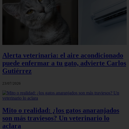
Alerta veterinaria: el aire acondicionado
puede enfermar a tu gato, advierte Carlos
Gutiérrez
23/07/2026
Mito o realidad: ¿los gatos anaranjados
son más traviesos? Un veterinario lo
aclara