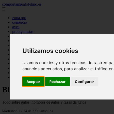
comportamientofelino.es
☰
zona pro
comercio
aves
protagonistas
actualidad
acuariofilia 2
acuariofilia
Utilizamos cookies
articulos
canal tv
nombres para gatos
Usamos cookies y otras técnicas de rastreo pa
novedades
tablon de anuncios
anuncios adecuados, para analizar el tráfico e
uncategorized
zona pro
Aceptar
Rechazar
Configurar
Blog sobre gatos
Todo sobre gatos, nombres de gatos y razas de gatos
Mostrando 1 - 24 de 2799 artículos