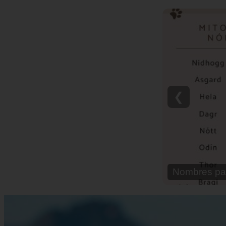
❮
Nombres pa