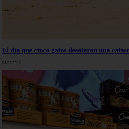
El día que cinco gatos desataron una catás
05/08/2026