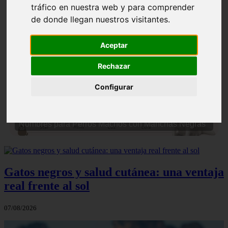
tráfico en nuestra web y para comprender
de donde llegan nuestros visitantes.
Aceptar
Rechazar
❮
❯
Configurar
Nombres para Perros Machos con Manchas Negras
Gatos negros y salud cutánea: una ventaja
real frente al sol
07/08/2026