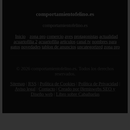
comportamientofelino.es
comportamientofelino.es
Inicio
zona pro
comercio
aves
protagonistas
actualidad
acuariofilia 2
acuariofilia
articulos
canal tv
nombres para
gatos
novedades
tablon de anuncios
uncategorized
zona pro
© 2026 comportamientofelino.es. Todos los derechos
reservados.
Sitemap
|
RSS
|
Política de Cookies
|
Política de Privacidad
|
Aviso legal
|
Contacto
|
Creado por 0lemiswebs SEO y
Diseño web
|
Libro sobre Cabañuelas