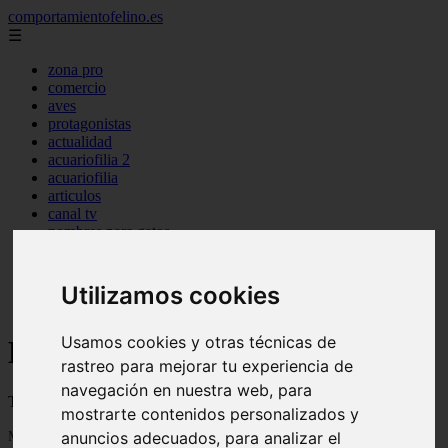
comportamientofelino.es
☰
zona pro
comercio
aves
protagonistas
actualidad
acuariofilia 2
acuariofilia
articulos
canal tv
nombres para gatos
novedades
tablon de anuncios
uncategorized
Utilizamos cookies
zona pro
Usamos cookies y otras técnicas de
Blog sobre gatos
rastreo para mejorar tu experiencia de
navegación en nuestra web, para
Todo sobre gatos, nombres de gatos y razas de gatos
mostrarte contenidos personalizados y
Mostrando 1 - 24 de 2800 artículos
anuncios adecuados, para analizar el