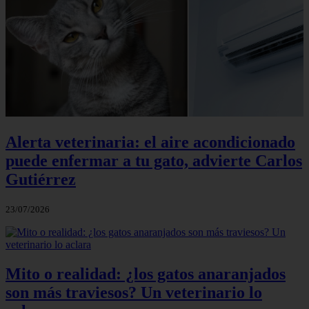
Alerta veterinaria: el aire acondicionado
puede enfermar a tu gato, advierte Carlos
Gutiérrez
23/07/2026
Mito o realidad: ¿los gatos anaranjados
son más traviesos? Un veterinario lo