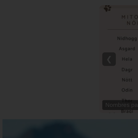
❮
Nombres pa