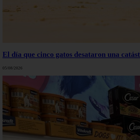
El día que cinco gatos desataron una catás
05/08/2026