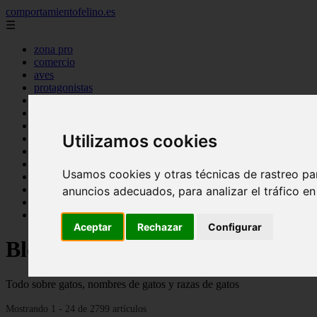
comportamientofelino.es
☰
zona pro
comercio
aves
protagonistas
actualidad
acuariofilia 2
acuariofilia
Utilizamos cookies
articulos
canal tv
nombres para gatos
Usamos cookies y otras técnicas de rastreo pa
novedades
tablon de anuncios
anuncios adecuados, para analizar el tráfico e
uncategorized
zona pro
Aceptar
Rechazar
Configurar
Blog sobre gatos
Todo sobre gatos, nombres de gatos y razas de gatos
Mostrando 1 - 24 de 2799 artículos