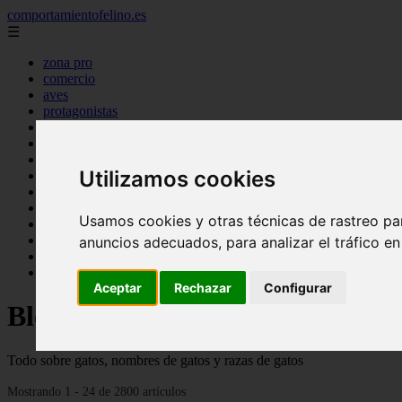
comportamientofelino.es
☰
zona pro
comercio
aves
protagonistas
actualidad
acuariofilia 2
acuariofilia
Utilizamos cookies
articulos
canal tv
nombres para gatos
Usamos cookies y otras técnicas de rastreo pa
novedades
tablon de anuncios
anuncios adecuados, para analizar el tráfico e
uncategorized
zona pro
Aceptar
Rechazar
Configurar
Blog sobre gatos
Todo sobre gatos, nombres de gatos y razas de gatos
Mostrando 1 - 24 de 2800 artículos