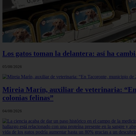
Los gatos toman la delantera: así ha camb
05/08/2026
Mireia Marín, auxiliar de veterinaria: “En
colonias felinas”
04/08/2026