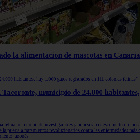
iado la alimentación de mascotas en Canaria
 Tacoronte, municipio de 24.000 habitantes,