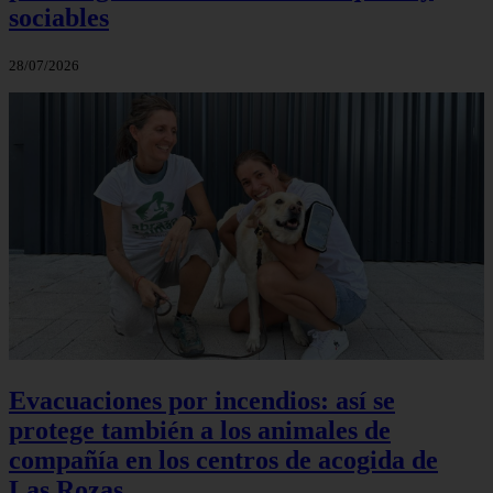
sociables
28/07/2026
Evacuaciones por incendios: así se
protege también a los animales de
compañía en los centros de acogida de
Las Rozas