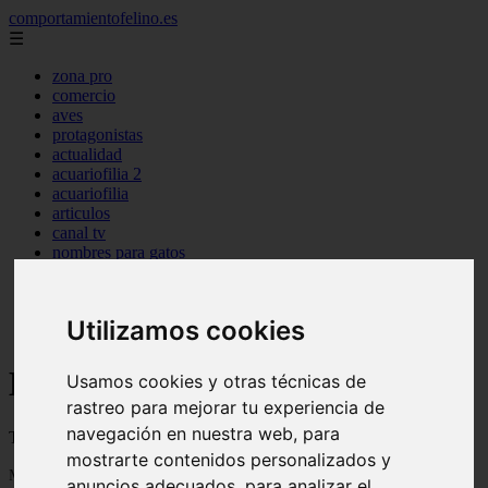
comportamientofelino.es
☰
zona pro
comercio
aves
protagonistas
actualidad
acuariofilia 2
acuariofilia
articulos
canal tv
nombres para gatos
novedades
tablon de anuncios
uncategorized
Utilizamos cookies
zona pro
Blog sobre gatos
Usamos cookies y otras técnicas de
rastreo para mejorar tu experiencia de
navegación en nuestra web, para
Todo sobre gatos, nombres de gatos y razas de gatos
mostrarte contenidos personalizados y
Mostrando 1 - 24 de 2799 artículos
anuncios adecuados, para analizar el