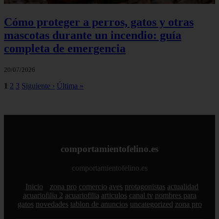
Cómo proteger a perros, gatos y otras
mascotas durante un incendio: guía
completa de emergencia
20/07/2026
1
2
3
Siguiente ›
Última »
comportamientofelino.es
comportamientofelino.es
Inicio
zona pro
comercio
aves
protagonistas
actualidad
acuariofilia 2
acuariofilia
articulos
canal tv
nombres para
gatos
novedades
tablon de anuncios
uncategorized
zona pro