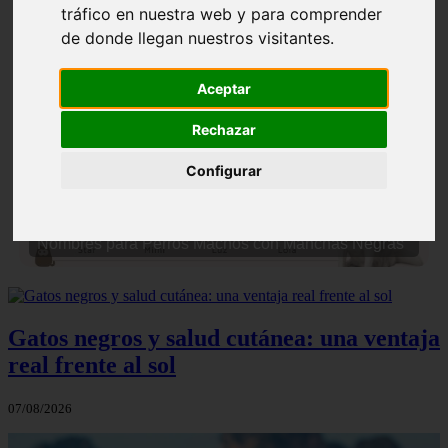
tráfico en nuestra web y para comprender
de donde llegan nuestros visitantes.
Aceptar
Rechazar
❮
❯
Configurar
Nombres para Perros Machos con Manchas Negras
Gatos negros y salud cutánea: una ventaja
real frente al sol
07/08/2026