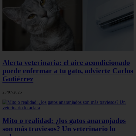
Alerta veterinaria: el aire acondicionado
puede enfermar a tu gato, advierte Carlos
Gutiérrez
23/07/2026
Mito o realidad: ¿los gatos anaranjados
son más traviesos? Un veterinario lo