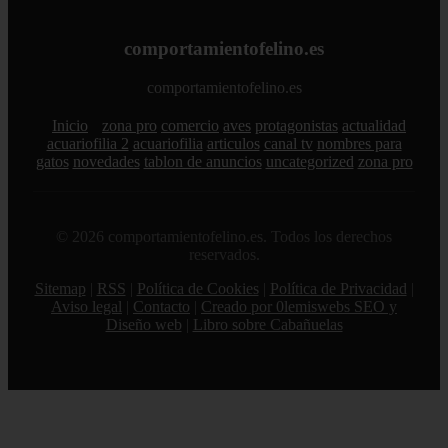
comportamientofelino.es
comportamientofelino.es
Inicio
zona pro
comercio
aves
protagonistas
actualidad
acuariofilia 2
acuariofilia
articulos
canal tv
nombres para
gatos
novedades
tablon de anuncios
uncategorized
zona pro
© 2026 comportamientofelino.es. Todos los derechos
reservados.
Sitemap
|
RSS
|
Política de Cookies
|
Política de Privacidad
|
Aviso legal
|
Contacto
|
Creado por 0lemiswebs SEO y
Diseño web
|
Libro sobre Cabañuelas