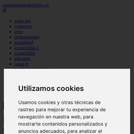
comportamientofelino.es
☰
zona pro
comercio
aves
protagonistas
actualidad
acuariofilia 2
acuariofilia
articulos
canal tv
nombres para gatos
novedades
tablon de anuncios
uncategorized
Utilizamos cookies
zona pro
Usamos cookies y otras técnicas de
Blog sobre gatos
rastreo para mejorar tu experiencia de
navegación en nuestra web, para
Todo sobre gatos, nombres de gatos y razas de gatos
mostrarte contenidos personalizados y
Mostrando 1 - 24 de 2800 artículos
anuncios adecuados, para analizar el