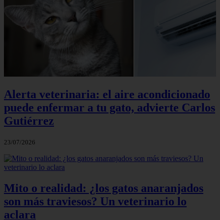
Alerta veterinaria: el aire acondicionado
puede enfermar a tu gato, advierte Carlos
Gutiérrez
23/07/2026
Mito o realidad: ¿los gatos anaranjados
son más traviesos? Un veterinario lo
aclara