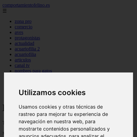
comportamientofelino.es
☰
zona pro
comercio
aves
protagonistas
actualidad
acuariofilia 2
acuariofilia
articulos
canal tv
nombres para gatos
novedades
tablon de anuncios
uncategorized
Utilizamos cookies
zona pro
Blog sobre gatos
Usamos cookies y otras técnicas de
rastreo para mejorar tu experiencia de
navegación en nuestra web, para
Todo sobre gatos, nombres de gatos y razas de gatos
mostrarte contenidos personalizados y
Mostrando 1 - 24 de 2801 artículos
anuncios adecuados, para analizar el