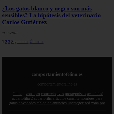
¿Los gatos blanco y negro son más
sensibles? La hipótesis del veterinario
Carlos Gutiérrez
21/07/2026
1
2
3
Siguiente ›
Última »
comportamientofelino.es
comportamientofelino.es
Inicio
zona pro
comercio
aves
protagonistas
actualidad
acuariofilia 2
acuariofilia
articulos
canal tv
nombres para
gatos
novedades
tablon de anuncios
uncategorized
zona pro