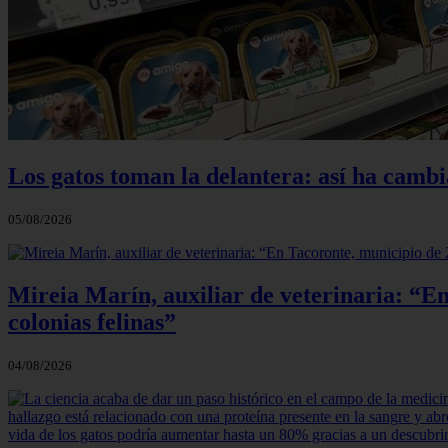
Los gatos toman la delantera: así ha camb
05/08/2026
Mireia Marín, auxiliar de veterinaria: “En
colonias felinas”
04/08/2026