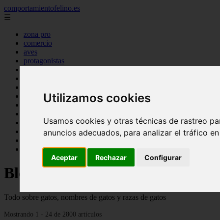
comportamientofelino.es
☰
zona pro
comercio
aves
protagonistas
actualidad
acuariofilia 2
acuariofilia
Utilizamos cookies
articulos
canal tv
nombres para gatos
Usamos cookies y otras técnicas de rastreo pa
novedades
tablon de anuncios
anuncios adecuados, para analizar el tráfico e
uncategorized
zona pro
Aceptar
Rechazar
Configurar
Blog sobre gatos
Todo sobre gatos, nombres de gatos y razas de gatos
Mostrando 1 - 24 de 2800 artículos