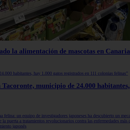
iado la alimentación de mascotas en Canaria
 Tacoronte, municipio de 24.000 habitantes,