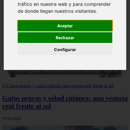
tráfico en nuestra web y para comprender
de donde llegan nuestros visitantes.
Aceptar
Rechazar
❮
❯
Configurar
Nombres para Perros Machos con Manchas Negras
Gatos negros y salud cutánea: una ventaja
real frente al sol
07/08/2026