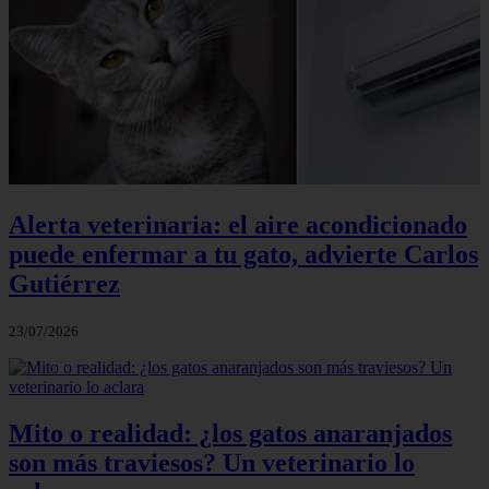
Alerta veterinaria: el aire acondicionado
puede enfermar a tu gato, advierte Carlos
Gutiérrez
23/07/2026
Mito o realidad: ¿los gatos anaranjados
son más traviesos? Un veterinario lo