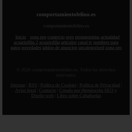
comportamientofelino.es
comportamientofelino.es
Inicio
zona pro
comercio
aves
protagonistas
actualidad
acuariofilia 2
acuariofilia
articulos
canal tv
nombres para
gatos
novedades
tablon de anuncios
uncategorized
zona pro
© 2026 comportamientofelino.es. Todos los derechos
reservados.
Sitemap
|
RSS
|
Política de Cookies
|
Política de Privacidad
|
Aviso legal
|
Contacto
|
Creado por 0lemiswebs SEO y
Diseño web
|
Libro sobre Cabañuelas