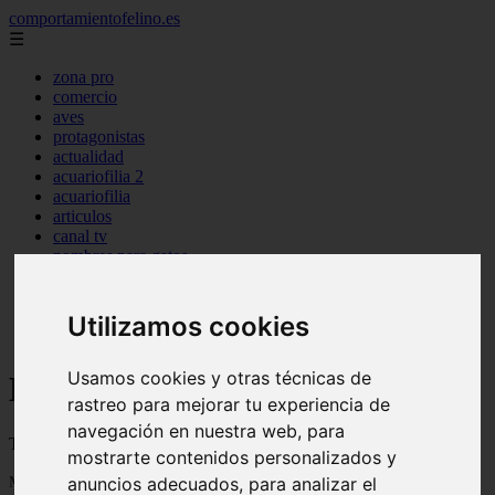
comportamientofelino.es
☰
zona pro
comercio
aves
protagonistas
actualidad
acuariofilia 2
acuariofilia
articulos
canal tv
nombres para gatos
novedades
tablon de anuncios
uncategorized
Utilizamos cookies
zona pro
Usamos cookies y otras técnicas de
Blog sobre gatos
rastreo para mejorar tu experiencia de
navegación en nuestra web, para
Todo sobre gatos, nombres de gatos y razas de gatos
mostrarte contenidos personalizados y
Mostrando 1 - 24 de 2800 artículos
anuncios adecuados, para analizar el