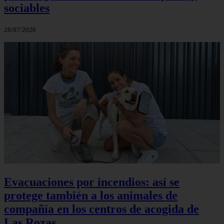
sociables
28/07/2026
Evacuaciones por incendios: así se
protege también a los animales de
compañía en los centros de acogida de
Las Rozas