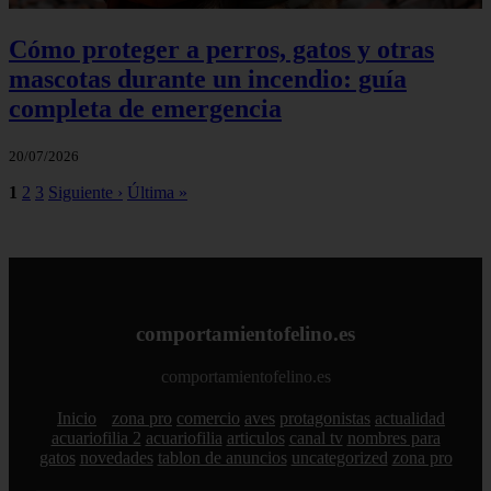
Cómo proteger a perros, gatos y otras
mascotas durante un incendio: guía
completa de emergencia
20/07/2026
1
2
3
Siguiente ›
Última »
comportamientofelino.es
comportamientofelino.es
Inicio
zona pro
comercio
aves
protagonistas
actualidad
acuariofilia 2
acuariofilia
articulos
canal tv
nombres para
gatos
novedades
tablon de anuncios
uncategorized
zona pro