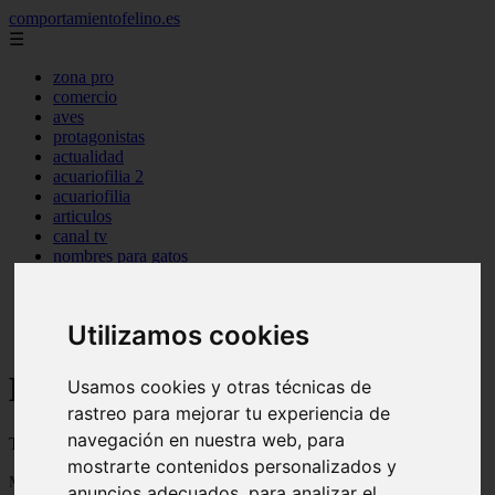
comportamientofelino.es
☰
zona pro
comercio
aves
protagonistas
actualidad
acuariofilia 2
acuariofilia
articulos
canal tv
nombres para gatos
novedades
tablon de anuncios
uncategorized
Utilizamos cookies
zona pro
Blog sobre gatos
Usamos cookies y otras técnicas de
rastreo para mejorar tu experiencia de
navegación en nuestra web, para
Todo sobre gatos, nombres de gatos y razas de gatos
mostrarte contenidos personalizados y
Mostrando 1 - 24 de 2799 artículos
anuncios adecuados, para analizar el